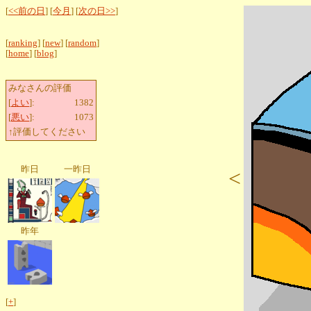
[
<<前の日
] [
今月
] [
次の日>>
]
[
ranking
] [
new
] [
random
]
[
home
] [
blog
]
みなさんの評価
[
よい
]:
1382
[
悪い
]:
1073
↑評価してください
昨日
一昨日
<
昨年
[
+
]