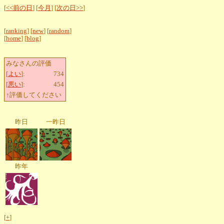
[
<<前の日
] [
今月
] [
次の日>>
]
[
ranking
] [
new
] [
random
]
[
home
] [
blog
]
みなさんの評価
[
よい
]:
734
[
悪い
]:
454
↑評価してください
昨日
一昨日
昨年
[
+
]