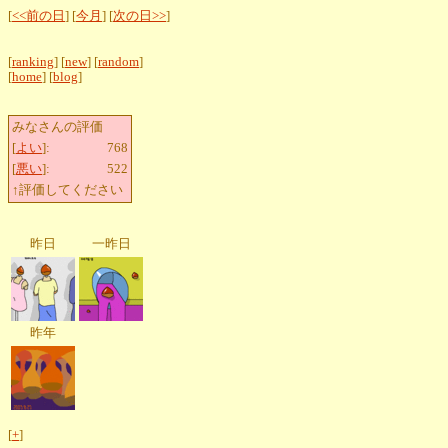
[
<<前の日
] [
今月
] [
次の日>>
]
[
ranking
] [
new
] [
random
]
[
home
] [
blog
]
みなさんの評価
[
よい
]:
768
[
悪い
]:
522
↑評価してください
昨日
一昨日
昨年
[
+
]