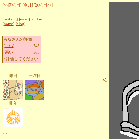
[
<<前の日
] [
今月
] [
次の日>>
]
[
ranking
] [
new
] [
random
]
[
home
] [
blog
]
みなさんの評価
[
よい
]:
745
[
悪い
]:
505
↑評価してください
昨日
一昨日
<
昨年
[
+
]