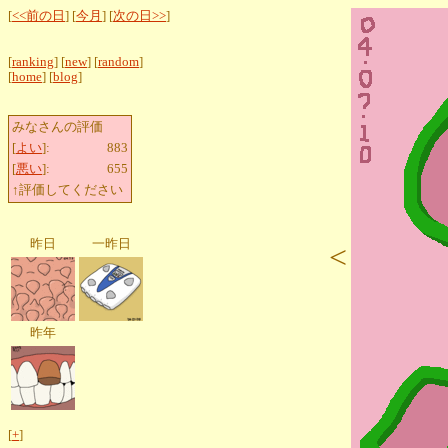
[
<<前の日
] [
今月
] [
次の日>>
]
[
ranking
] [
new
] [
random
]
[
home
] [
blog
]
みなさんの評価
[
よい
]:
883
[
悪い
]:
655
↑評価してください
昨日
一昨日
<
昨年
[
+
]