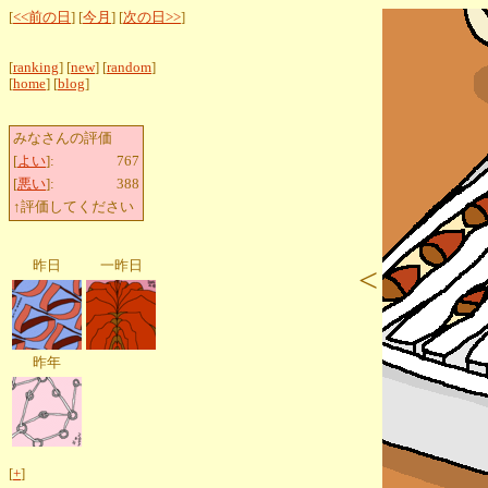
[
<<前の日
] [
今月
] [
次の日>>
]
[
ranking
] [
new
] [
random
]
[
home
] [
blog
]
みなさんの評価
[
よい
]:
767
[
悪い
]:
388
↑評価してください
昨日
一昨日
<
昨年
[
+
]