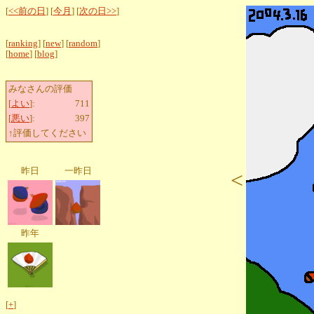
[
<<前の日
] [
今月
] [
次の日>>
]
[
ranking
] [
new
] [
random
]
[
home
] [
blog
]
みなさんの評価
[
よい
]:
711
[
悪い
]:
397
↑評価してください
昨日
一昨日
<
昨年
[
+
]