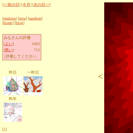
[
<<前の日
] [
今月
] [
次の日>>
]
[
ranking
] [
new
] [
random
]
[
home
] [
blog
]
みなさんの評価
[
よい
]:
1002
[
悪い
]:
715
↑評価してください
昨日
一昨日
<
昨年
[
+
]