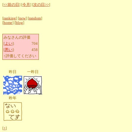
[
<<前の日
] [
今月
] [
次の日>>
]
[
ranking
] [
new
] [
random
]
[
home
] [
blog
]
みなさんの評価
[
よい
]:
704
[
悪い
]:
458
↑評価してください
昨日
一昨日
昨年
[
+
]