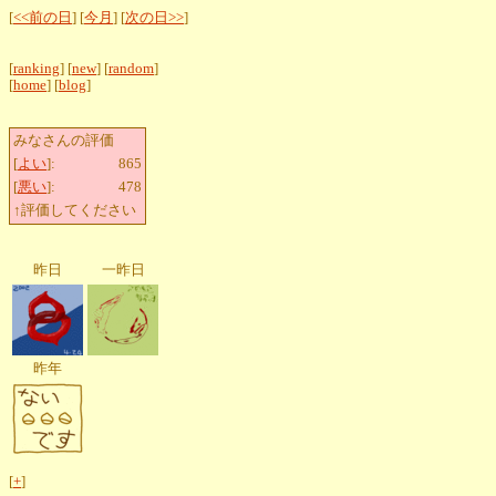
[
<<前の日
] [
今月
] [
次の日>>
]
[
ranking
] [
new
] [
random
]
[
home
] [
blog
]
みなさんの評価
[
よい
]:
865
[
悪い
]:
478
↑評価してください
昨日
一昨日
昨年
[
+
]